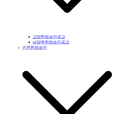
간지공고 #고흥시일간지공고 #완도군일간지공고 #해남군일간
지공고 #강진군일간지공고 #장흥군일간지공고 #영암군일간지
공고 #광주광역시일간지공고 #무안군일간지공고 #함평군일간
지공고 #영광군일간지공고 #신안군일간지공고 #진도군일간지
공고 #보성군일간지공고 #경상북도일간지공고 #경북일간지공
고 #봉화군일간지공고 #울진군일간지공고 #영주시일간지공고
#예천군일간지공고 #영양군일간지공고 #안동시일간지공고 #
고양한정승인공고
문경시일간지공고 #상주시일간지공고 #의성군일간지공고 #청
남양주한정승인공고
송군일간지공고 #영덕군일간지공고 #군위군일간지공고 #김천
인천한정승인
시일간지공고 #구미시일간지공고 #칠곡군일간지공고 #성주군
일간지공고 #포항시일간지공고 #영천시일간지공고 #경주시일
간지공고 #경산시일간지공고 #청도군일간지공고 #고령시일간
지공고 #대구시일간지공고 #울주군일간지공고 #울산시일간지
공고 #부산시일간지공고 #기장군일간지공고 #경상남도일간지
공고 #경남일간지공고 #거창군일간지공고 #합천군일간지공고
#창녕군일간지공고 #밀양시일간지공고 #김해시일간지공고 #
창원시일간지공고 #의령군일간지공고 #진주시일간지공고 #하
동군일간지공고 #사천시일간지공고 #고성군일간지공고 #거제
시일간지공고 #통영군일간지공고 #남해군일간지공고 #제주도
일간지공고 #서귀포시일간지공고