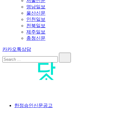
서울신문
영남일보
울산신문
인천일보
전북일보
제주일보
충청신문
카카오톡상담
Search…
공고닷컴
<br>#공고닷컴 #신문공고대행사 #신문공고 #일간지공고 #일간
한정승인신문공고
신문공고 #한정승인신문공고 #상속한정승인신문공고 #분실공
고 #특별한정승인신문공고 #한정승인경정신문공고 #상속포기
한정승인신문공고 #분양계약서분실공고 #공급계약서분실공고
#가입계약서분실공고 #옵션계약서분실공고 #플러스옵션계약
서분실공고 #유상옵션계약서분실공고 #발코니확장계약서분실