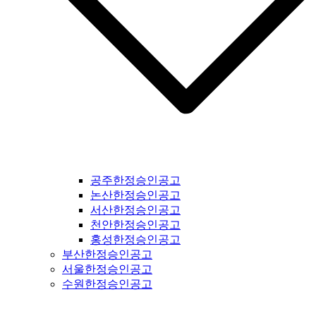
경산신문공고 #청도신문공고 #고령신문공고 #대구신문공고 #
울주신문공고 #울산신문공고 #부산신문공고 #기장신문공고 #
거창신문공고 #합천신문공고 #창녕신문공고 #밀양신문공고 #
창원신문공고 #김해신문공고 #의령신문공고 #진주신문공고 #
하동신문공고 #사천신문공고 #고성신문공고 #거제신문공고 #
통영신문공고 #남해신문공고 #서귀포신문공고 #제주도신문공
고 #경기도일간지공고 #연천군일간지공고 #포천시일간지공고
#동두천시일간지공고 #양주시일간지공고 #의정부시일간지공
고 #파주시일간지공고 #고양시일간지공고 #김포시일간지공고
#가평군일간지공고 #구리시일간지공고 #부천시일간지공고 #
광명시일간지공고 #시흥시일간지공고 #안산시일간지공고 #안
양시일간지공고 #의왕시일간지공고 #과천시일간지공고 #성남
공주한정승인공고
시일간지공고 #경기도광주일간지공고 #광주시일간지공고 #양
논산한정승인공고
평군일간지공고 #여주시일간지공고 #이천시일간지공고 #용인
서산한정승인공고
시일간지공고 #수원시일간지공고 #화성시일간지공고 #오산시
천안한정승인공고
일간지공고 #인천시일간지공고 #평택시일간지공고 #안성시일
홍성한정승인공고
간지공고 #평택시일간지공고 #안성시일간지공고 #대부도일간
부산한정승인공고
지공고 #제부도일간지공고 #오이도일간지공고 #서울일간지공
서울한정승인공고
고 #서울시일간지공고 #강서구일간지공고 #양천구일간지공고
수원한정승인공고
#구로구일간지공고 #영등포구일간지공고 #금천구일간지공고
#동작구일간지공고 #관악구일간지공고 #서초구일간지공고 #