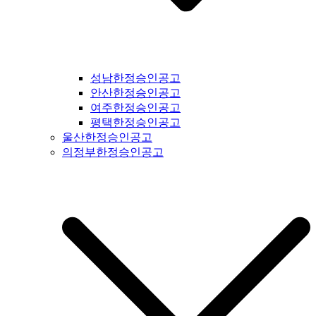
북도일간지공고 #제천시일간지공고 #단양군일간지공고 #충주
시일간지공고 #괴산군일간지공고 #음성군일간지공고 #진천군
일간지공고 #증평군일간지공고 #청주시일간지공고 #보은군일
간지공고 #옥천군일간지공고 #영동군일간지공고 #오창읍일간
지공고 #충청남도일간지공고 #충남일간지공고 #태안군일간지
성남한정승인공고
공고 #서산시일간지공고 #당진시일간지공고 #홍성군일간지공
안산한정승인공고
고 #예산군일간지공고 #아산시일간지공고 #천안시일간지공고
여주한정승인공고
#청양군일간지공고 #안면도일간지공고 #보령시일간지공고 #
평택한정승인공고
부여군일간지공고 #서천군일간지공고 #논산시일간지공고 #계
울산한정승인공고
룡시일간지공고 #공주시일간지공고 #금산군군일간지공고 #덕
의정부한정승인공고
산면일간지공고 #공주시일간지공고 #정안면일간지공고 #안면
도일간지공고 #대전시일간지공고 #전라북도일간지공고 #전북
일간지공고 #군산시일간지공고 #익산시일간지공고 #완주군일
간지공고 #김제시일간지공고 #전주시일간지공고 #진안군일간
지공고 #무주군일간지공고 #장수군일간지공고 #임실군일간지
공고 #부안군일간지공고 #정읍시일간지공고 #고창군일간지공
고 #순창군일간지공고 #남원시일간지공고 #복흥면일간지공고
#격포일간지공고 #순창군일간지공고 #칠보면일간지공고 #전
라남도일간지공고 #전남일간지공고 #나주시일간지공고 #장성
군일간지공고 #담양군일간지공고 #곡성군일간지공고 #구례군
일간지공고 #하동군일간지공고 #순천시일간지공고 #여수시일