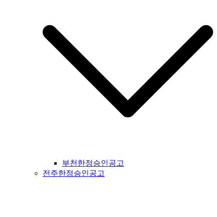
지공고 #대구시일간지공고 #울주군일간지공고 #울산시일간지
공고 #부산시일간지공고 #기장군일간지공고 #경상남도일간지
공고 #경남일간지공고 #거창군일간지공고 #합천군일간지공고
#창녕군일간지공고 #밀양시일간지공고 #김해시일간지공고 #
창원시일간지공고 #의령군일간지공고 #진주시일간지공고 #하
동군일간지공고 #사천시일간지공고 #고성군일간지공고 #거제
시일간지공고 #통영군일간지공고 #남해군일간지공고 #제주도
일간지공고 #서귀포시일간지공고
부천한정승인공고
전주한정승인공고