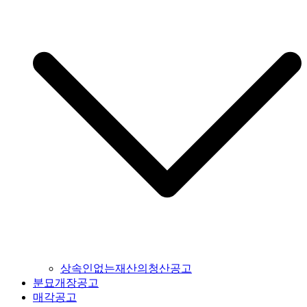
상속인없는재산의청산공고
분묘개장공고
매각공고