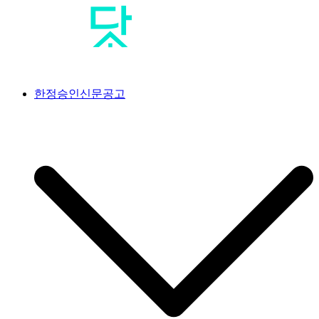
Skip
to
content
공고닷컴
<br>#공고닷컴 #신문공고대행사 #신문공고 #일간지공고 #일간
한정승인신문공고
신문공고 #한정승인신문공고 #상속한정승인신문공고 #분실공
고 #특별한정승인신문공고 #한정승인경정신문공고 #상속포기
한정승인신문공고 #분양계약서분실공고 #공급계약서분실공고
#가입계약서분실공고 #옵션계약서분실공고 #플러스옵션계약
서분실공고 #유상옵션계약서분실공고 #발코니확장계약서분실
공고 #분양권분실공고 #사전청약계약서분실공고 #아파트분실
공고 #조합원분실공고 #오피스텔분실공고 #지역주택조합분실
공고 #사전청약계약서분실공고 #임대차계약서분실공고 #골프
회원권분실공고 #골프장분실공고 #골프장회원권분실공고 #회
원증분실공고 #골프회원증분실공고 #콘도회원권분실공고 #리
조트회원권분실공고 #교단탈퇴신문공고 #상속인없는재산의청
산공고 #상속인없는재산의청산신문공고 #상속재산관리인선임
신문공고 #상속재산관리인선임공고 #채권수증공고 #채권수증
신문공고 #분묘개장신문공고 #무연고분묘개장공고 #매각공고
#부동산매각공고 #분양공고 #분양모집공고 #입주자모집공고 #