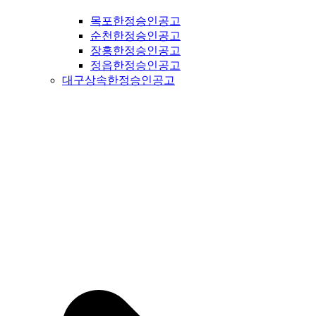
목포한정승인공고
순천한정승인공고
장흥한정승인공고
정읍한정승인공고
대구상속한정승인공고