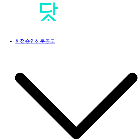
Skip
to
content
공고닷컴
<br>#공고닷컴 #신문공고대행사 #신문공고 #일간지공고 #일간
한정승인신문공고
신문공고 #한정승인신문공고 #상속한정승인신문공고 #분실공
고 #특별한정승인신문공고 #한정승인경정신문공고 #상속포기
한정승인신문공고 #분양계약서분실공고 #공급계약서분실공고
#가입계약서분실공고 #옵션계약서분실공고 #플러스옵션계약
서분실공고 #유상옵션계약서분실공고 #발코니확장계약서분실
공고 #분양권분실공고 #사전청약계약서분실공고 #아파트분실
공고 #조합원분실공고 #오피스텔분실공고 #지역주택조합분실
공고 #사전청약계약서분실공고 #임대차계약서분실공고 #골프
회원권분실공고 #골프장분실공고 #골프장회원권분실공고 #회
원증분실공고 #골프회원증분실공고 #콘도회원권분실공고 #리
조트회원권분실공고 #교단탈퇴신문공고 #상속인없는재산의청
산공고 #상속인없는재산의청산신문공고 #상속재산관리인선임
신문공고 #상속재산관리인선임공고 #채권수증공고 #채권수증
신문공고 #분묘개장신문공고 #무연고분묘개장공고 #매각공고
#부동산매각공고 #분양공고 #분양모집공고 #입주자모집공고 #