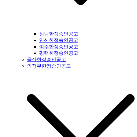
북도일간지공고 #제천시일간지공고 #단양군일간지공고 #충주
시일간지공고 #괴산군일간지공고 #음성군일간지공고 #진천군
일간지공고 #증평군일간지공고 #청주시일간지공고 #보은군일
간지공고 #옥천군일간지공고 #영동군일간지공고 #오창읍일간
지공고 #충청남도일간지공고 #충남일간지공고 #태안군일간지
성남한정승인공고
공고 #서산시일간지공고 #당진시일간지공고 #홍성군일간지공
안산한정승인공고
고 #예산군일간지공고 #아산시일간지공고 #천안시일간지공고
여주한정승인공고
#청양군일간지공고 #안면도일간지공고 #보령시일간지공고 #
평택한정승인공고
부여군일간지공고 #서천군일간지공고 #논산시일간지공고 #계
울산한정승인공고
룡시일간지공고 #공주시일간지공고 #금산군군일간지공고 #덕
의정부한정승인공고
산면일간지공고 #공주시일간지공고 #정안면일간지공고 #안면
도일간지공고 #대전시일간지공고 #전라북도일간지공고 #전북
일간지공고 #군산시일간지공고 #익산시일간지공고 #완주군일
간지공고 #김제시일간지공고 #전주시일간지공고 #진안군일간
지공고 #무주군일간지공고 #장수군일간지공고 #임실군일간지
공고 #부안군일간지공고 #정읍시일간지공고 #고창군일간지공
고 #순창군일간지공고 #남원시일간지공고 #복흥면일간지공고
#격포일간지공고 #순창군일간지공고 #칠보면일간지공고 #전
라남도일간지공고 #전남일간지공고 #나주시일간지공고 #장성
군일간지공고 #담양군일간지공고 #곡성군일간지공고 #구례군
일간지공고 #하동군일간지공고 #순천시일간지공고 #여수시일