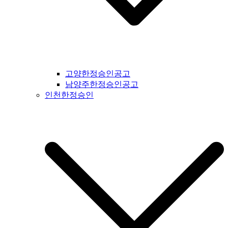
간지공고 #고흥시일간지공고 #완도군일간지공고 #해남군일간
지공고 #강진군일간지공고 #장흥군일간지공고 #영암군일간지
공고 #광주광역시일간지공고 #무안군일간지공고 #함평군일간
지공고 #영광군일간지공고 #신안군일간지공고 #진도군일간지
공고 #보성군일간지공고 #경상북도일간지공고 #경북일간지공
고 #봉화군일간지공고 #울진군일간지공고 #영주시일간지공고
#예천군일간지공고 #영양군일간지공고 #안동시일간지공고 #
고양한정승인공고
문경시일간지공고 #상주시일간지공고 #의성군일간지공고 #청
남양주한정승인공고
송군일간지공고 #영덕군일간지공고 #군위군일간지공고 #김천
인천한정승인
시일간지공고 #구미시일간지공고 #칠곡군일간지공고 #성주군
일간지공고 #포항시일간지공고 #영천시일간지공고 #경주시일
간지공고 #경산시일간지공고 #청도군일간지공고 #고령시일간
지공고 #대구시일간지공고 #울주군일간지공고 #울산시일간지
공고 #부산시일간지공고 #기장군일간지공고 #경상남도일간지
공고 #경남일간지공고 #거창군일간지공고 #합천군일간지공고
#창녕군일간지공고 #밀양시일간지공고 #김해시일간지공고 #
창원시일간지공고 #의령군일간지공고 #진주시일간지공고 #하
동군일간지공고 #사천시일간지공고 #고성군일간지공고 #거제
시일간지공고 #통영군일간지공고 #남해군일간지공고 #제주도
일간지공고 #서귀포시일간지공고