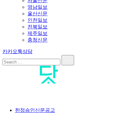
서울신문
영남일보
울산신문
인천일보
전북일보
제주일보
충청신문
카카오톡상담
Search…
공고닷컴
<br>#공고닷컴 #신문공고대행사 #신문공고 #일간지공고 #일간
한정승인신문공고
신문공고 #한정승인신문공고 #상속한정승인신문공고 #분실공
고 #특별한정승인신문공고 #한정승인경정신문공고 #상속포기
한정승인신문공고 #분양계약서분실공고 #공급계약서분실공고
#가입계약서분실공고 #옵션계약서분실공고 #플러스옵션계약
서분실공고 #유상옵션계약서분실공고 #발코니확장계약서분실