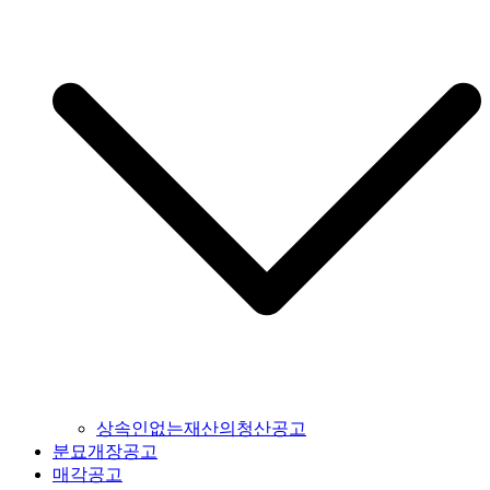
상속인없는재산의청산공고
분묘개장공고
매각공고