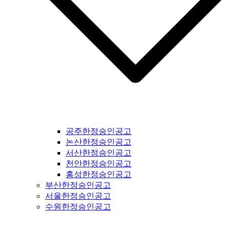
경산신문공고 #청도신문공고 #고령신문공고 #대구신문공고 #
울주신문공고 #울산신문공고 #부산신문공고 #기장신문공고 #
거창신문공고 #합천신문공고 #창녕신문공고 #밀양신문공고 #
창원신문공고 #김해신문공고 #의령신문공고 #진주신문공고 #
하동신문공고 #사천신문공고 #고성신문공고 #거제신문공고 #
통영신문공고 #남해신문공고 #서귀포신문공고 #제주도신문공
고 #경기도일간지공고 #연천군일간지공고 #포천시일간지공고
#동두천시일간지공고 #양주시일간지공고 #의정부시일간지공
고 #파주시일간지공고 #고양시일간지공고 #김포시일간지공고
#가평군일간지공고 #구리시일간지공고 #부천시일간지공고 #
광명시일간지공고 #시흥시일간지공고 #안산시일간지공고 #안
양시일간지공고 #의왕시일간지공고 #과천시일간지공고 #성남
공주한정승인공고
시일간지공고 #경기도광주일간지공고 #광주시일간지공고 #양
논산한정승인공고
평군일간지공고 #여주시일간지공고 #이천시일간지공고 #용인
서산한정승인공고
시일간지공고 #수원시일간지공고 #화성시일간지공고 #오산시
천안한정승인공고
일간지공고 #인천시일간지공고 #평택시일간지공고 #안성시일
홍성한정승인공고
간지공고 #평택시일간지공고 #안성시일간지공고 #대부도일간
부산한정승인공고
지공고 #제부도일간지공고 #오이도일간지공고 #서울일간지공
서울한정승인공고
고 #서울시일간지공고 #강서구일간지공고 #양천구일간지공고
수원한정승인공고
#구로구일간지공고 #영등포구일간지공고 #금천구일간지공고
#동작구일간지공고 #관악구일간지공고 #서초구일간지공고 #