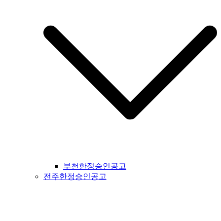
지공고 #대구시일간지공고 #울주군일간지공고 #울산시일간지
공고 #부산시일간지공고 #기장군일간지공고 #경상남도일간지
공고 #경남일간지공고 #거창군일간지공고 #합천군일간지공고
#창녕군일간지공고 #밀양시일간지공고 #김해시일간지공고 #
창원시일간지공고 #의령군일간지공고 #진주시일간지공고 #하
동군일간지공고 #사천시일간지공고 #고성군일간지공고 #거제
시일간지공고 #통영군일간지공고 #남해군일간지공고 #제주도
일간지공고 #서귀포시일간지공고
부천한정승인공고
전주한정승인공고