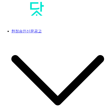
Skip
to
content
공고닷컴
<br>#공고닷컴 #신문공고대행사 #신문공고 #일간지공고 #일간
한정승인신문공고
신문공고 #한정승인신문공고 #상속한정승인신문공고 #분실공
고 #특별한정승인신문공고 #한정승인경정신문공고 #상속포기
한정승인신문공고 #분양계약서분실공고 #공급계약서분실공고
#가입계약서분실공고 #옵션계약서분실공고 #플러스옵션계약
서분실공고 #유상옵션계약서분실공고 #발코니확장계약서분실
공고 #분양권분실공고 #사전청약계약서분실공고 #아파트분실
공고 #조합원분실공고 #오피스텔분실공고 #지역주택조합분실
공고 #사전청약계약서분실공고 #임대차계약서분실공고 #골프
회원권분실공고 #골프장분실공고 #골프장회원권분실공고 #회
원증분실공고 #골프회원증분실공고 #콘도회원권분실공고 #리
조트회원권분실공고 #교단탈퇴신문공고 #상속인없는재산의청
산공고 #상속인없는재산의청산신문공고 #상속재산관리인선임
신문공고 #상속재산관리인선임공고 #채권수증공고 #채권수증
신문공고 #분묘개장신문공고 #무연고분묘개장공고 #매각공고
#부동산매각공고 #분양공고 #분양모집공고 #입주자모집공고 #