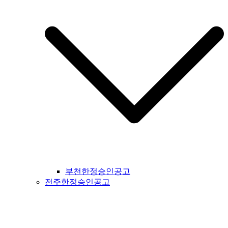
지공고 #대구시일간지공고 #울주군일간지공고 #울산시일간지
공고 #부산시일간지공고 #기장군일간지공고 #경상남도일간지
공고 #경남일간지공고 #거창군일간지공고 #합천군일간지공고
#창녕군일간지공고 #밀양시일간지공고 #김해시일간지공고 #
창원시일간지공고 #의령군일간지공고 #진주시일간지공고 #하
동군일간지공고 #사천시일간지공고 #고성군일간지공고 #거제
시일간지공고 #통영군일간지공고 #남해군일간지공고 #제주도
일간지공고 #서귀포시일간지공고
부천한정승인공고
전주한정승인공고