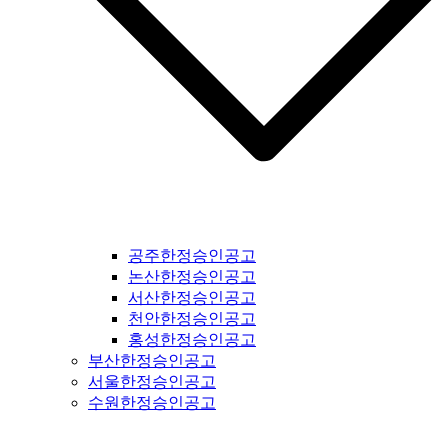
경산신문공고 #청도신문공고 #고령신문공고 #대구신문공고 #
울주신문공고 #울산신문공고 #부산신문공고 #기장신문공고 #
거창신문공고 #합천신문공고 #창녕신문공고 #밀양신문공고 #
창원신문공고 #김해신문공고 #의령신문공고 #진주신문공고 #
하동신문공고 #사천신문공고 #고성신문공고 #거제신문공고 #
통영신문공고 #남해신문공고 #서귀포신문공고 #제주도신문공
고 #경기도일간지공고 #연천군일간지공고 #포천시일간지공고
#동두천시일간지공고 #양주시일간지공고 #의정부시일간지공
고 #파주시일간지공고 #고양시일간지공고 #김포시일간지공고
#가평군일간지공고 #구리시일간지공고 #부천시일간지공고 #
광명시일간지공고 #시흥시일간지공고 #안산시일간지공고 #안
양시일간지공고 #의왕시일간지공고 #과천시일간지공고 #성남
공주한정승인공고
시일간지공고 #경기도광주일간지공고 #광주시일간지공고 #양
논산한정승인공고
평군일간지공고 #여주시일간지공고 #이천시일간지공고 #용인
서산한정승인공고
시일간지공고 #수원시일간지공고 #화성시일간지공고 #오산시
천안한정승인공고
일간지공고 #인천시일간지공고 #평택시일간지공고 #안성시일
홍성한정승인공고
간지공고 #평택시일간지공고 #안성시일간지공고 #대부도일간
부산한정승인공고
지공고 #제부도일간지공고 #오이도일간지공고 #서울일간지공
서울한정승인공고
고 #서울시일간지공고 #강서구일간지공고 #양천구일간지공고
수원한정승인공고
#구로구일간지공고 #영등포구일간지공고 #금천구일간지공고
#동작구일간지공고 #관악구일간지공고 #서초구일간지공고 #