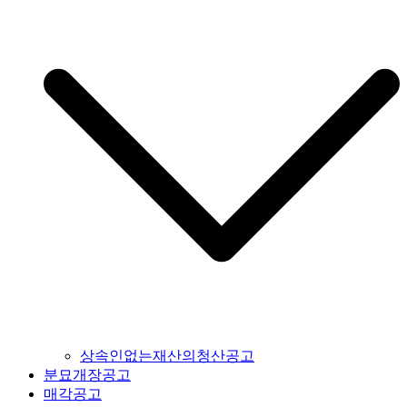
상속인없는재산의청산공고
분묘개장공고
매각공고