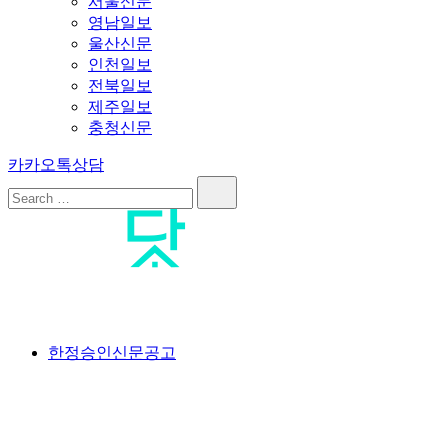
서울신문
영남일보
울산신문
인천일보
전북일보
제주일보
충청신문
카카오톡상담
Search…
공고닷컴
<br>#공고닷컴 #신문공고대행사 #신문공고 #일간지공고 #일간
한정승인신문공고
신문공고 #한정승인신문공고 #상속한정승인신문공고 #분실공
고 #특별한정승인신문공고 #한정승인경정신문공고 #상속포기
한정승인신문공고 #분양계약서분실공고 #공급계약서분실공고
#가입계약서분실공고 #옵션계약서분실공고 #플러스옵션계약
서분실공고 #유상옵션계약서분실공고 #발코니확장계약서분실