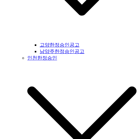
간지공고 #고흥시일간지공고 #완도군일간지공고 #해남군일간
지공고 #강진군일간지공고 #장흥군일간지공고 #영암군일간지
공고 #광주광역시일간지공고 #무안군일간지공고 #함평군일간
지공고 #영광군일간지공고 #신안군일간지공고 #진도군일간지
공고 #보성군일간지공고 #경상북도일간지공고 #경북일간지공
고 #봉화군일간지공고 #울진군일간지공고 #영주시일간지공고
#예천군일간지공고 #영양군일간지공고 #안동시일간지공고 #
고양한정승인공고
문경시일간지공고 #상주시일간지공고 #의성군일간지공고 #청
남양주한정승인공고
송군일간지공고 #영덕군일간지공고 #군위군일간지공고 #김천
인천한정승인
시일간지공고 #구미시일간지공고 #칠곡군일간지공고 #성주군
일간지공고 #포항시일간지공고 #영천시일간지공고 #경주시일
간지공고 #경산시일간지공고 #청도군일간지공고 #고령시일간
지공고 #대구시일간지공고 #울주군일간지공고 #울산시일간지
공고 #부산시일간지공고 #기장군일간지공고 #경상남도일간지
공고 #경남일간지공고 #거창군일간지공고 #합천군일간지공고
#창녕군일간지공고 #밀양시일간지공고 #김해시일간지공고 #
창원시일간지공고 #의령군일간지공고 #진주시일간지공고 #하
동군일간지공고 #사천시일간지공고 #고성군일간지공고 #거제
시일간지공고 #통영군일간지공고 #남해군일간지공고 #제주도
일간지공고 #서귀포시일간지공고