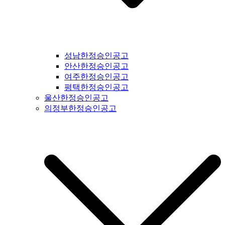
북도일간지공고 #제천시일간지공고 #단양군일간지공고 #충주
시일간지공고 #괴산군일간지공고 #음성군일간지공고 #진천군
일간지공고 #증평군일간지공고 #청주시일간지공고 #보은군일
간지공고 #옥천군일간지공고 #영동군일간지공고 #오창읍일간
지공고 #충청남도일간지공고 #충남일간지공고 #태안군일간지
성남한정승인공고
공고 #서산시일간지공고 #당진시일간지공고 #홍성군일간지공
안산한정승인공고
고 #예산군일간지공고 #아산시일간지공고 #천안시일간지공고
여주한정승인공고
#청양군일간지공고 #안면도일간지공고 #보령시일간지공고 #
평택한정승인공고
부여군일간지공고 #서천군일간지공고 #논산시일간지공고 #계
울산한정승인공고
룡시일간지공고 #공주시일간지공고 #금산군군일간지공고 #덕
의정부한정승인공고
산면일간지공고 #공주시일간지공고 #정안면일간지공고 #안면
도일간지공고 #대전시일간지공고 #전라북도일간지공고 #전북
일간지공고 #군산시일간지공고 #익산시일간지공고 #완주군일
간지공고 #김제시일간지공고 #전주시일간지공고 #진안군일간
지공고 #무주군일간지공고 #장수군일간지공고 #임실군일간지
공고 #부안군일간지공고 #정읍시일간지공고 #고창군일간지공
고 #순창군일간지공고 #남원시일간지공고 #복흥면일간지공고
#격포일간지공고 #순창군일간지공고 #칠보면일간지공고 #전
라남도일간지공고 #전남일간지공고 #나주시일간지공고 #장성
군일간지공고 #담양군일간지공고 #곡성군일간지공고 #구례군
일간지공고 #하동군일간지공고 #순천시일간지공고 #여수시일