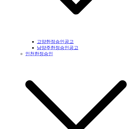
간지공고 #고흥시일간지공고 #완도군일간지공고 #해남군일간
지공고 #강진군일간지공고 #장흥군일간지공고 #영암군일간지
공고 #광주광역시일간지공고 #무안군일간지공고 #함평군일간
지공고 #영광군일간지공고 #신안군일간지공고 #진도군일간지
공고 #보성군일간지공고 #경상북도일간지공고 #경북일간지공
고 #봉화군일간지공고 #울진군일간지공고 #영주시일간지공고
#예천군일간지공고 #영양군일간지공고 #안동시일간지공고 #
고양한정승인공고
문경시일간지공고 #상주시일간지공고 #의성군일간지공고 #청
남양주한정승인공고
송군일간지공고 #영덕군일간지공고 #군위군일간지공고 #김천
인천한정승인
시일간지공고 #구미시일간지공고 #칠곡군일간지공고 #성주군
일간지공고 #포항시일간지공고 #영천시일간지공고 #경주시일
간지공고 #경산시일간지공고 #청도군일간지공고 #고령시일간
지공고 #대구시일간지공고 #울주군일간지공고 #울산시일간지
공고 #부산시일간지공고 #기장군일간지공고 #경상남도일간지
공고 #경남일간지공고 #거창군일간지공고 #합천군일간지공고
#창녕군일간지공고 #밀양시일간지공고 #김해시일간지공고 #
창원시일간지공고 #의령군일간지공고 #진주시일간지공고 #하
동군일간지공고 #사천시일간지공고 #고성군일간지공고 #거제
시일간지공고 #통영군일간지공고 #남해군일간지공고 #제주도
일간지공고 #서귀포시일간지공고