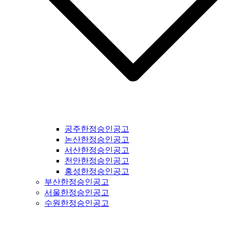
경산신문공고 #청도신문공고 #고령신문공고 #대구신문공고 #
울주신문공고 #울산신문공고 #부산신문공고 #기장신문공고 #
거창신문공고 #합천신문공고 #창녕신문공고 #밀양신문공고 #
창원신문공고 #김해신문공고 #의령신문공고 #진주신문공고 #
하동신문공고 #사천신문공고 #고성신문공고 #거제신문공고 #
통영신문공고 #남해신문공고 #서귀포신문공고 #제주도신문공
고 #경기도일간지공고 #연천군일간지공고 #포천시일간지공고
#동두천시일간지공고 #양주시일간지공고 #의정부시일간지공
고 #파주시일간지공고 #고양시일간지공고 #김포시일간지공고
#가평군일간지공고 #구리시일간지공고 #부천시일간지공고 #
광명시일간지공고 #시흥시일간지공고 #안산시일간지공고 #안
양시일간지공고 #의왕시일간지공고 #과천시일간지공고 #성남
공주한정승인공고
시일간지공고 #경기도광주일간지공고 #광주시일간지공고 #양
논산한정승인공고
평군일간지공고 #여주시일간지공고 #이천시일간지공고 #용인
서산한정승인공고
시일간지공고 #수원시일간지공고 #화성시일간지공고 #오산시
천안한정승인공고
일간지공고 #인천시일간지공고 #평택시일간지공고 #안성시일
홍성한정승인공고
간지공고 #평택시일간지공고 #안성시일간지공고 #대부도일간
부산한정승인공고
지공고 #제부도일간지공고 #오이도일간지공고 #서울일간지공
서울한정승인공고
고 #서울시일간지공고 #강서구일간지공고 #양천구일간지공고
수원한정승인공고
#구로구일간지공고 #영등포구일간지공고 #금천구일간지공고
#동작구일간지공고 #관악구일간지공고 #서초구일간지공고 #