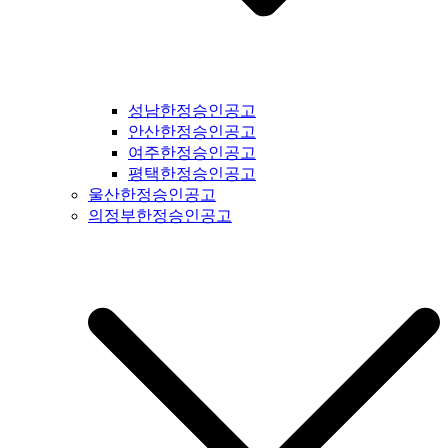
북도일간지공고 #제천시일간지공고 #단양군일간지공고 #충주
시일간지공고 #괴산군일간지공고 #음성군일간지공고 #진천군
일간지공고 #증평군일간지공고 #청주시일간지공고 #보은군일
간지공고 #옥천군일간지공고 #영동군일간지공고 #오창읍일간
지공고 #충청남도일간지공고 #충남일간지공고 #태안군일간지
성남한정승인공고
공고 #서산시일간지공고 #당진시일간지공고 #홍성군일간지공
안산한정승인공고
고 #예산군일간지공고 #아산시일간지공고 #천안시일간지공고
여주한정승인공고
#청양군일간지공고 #안면도일간지공고 #보령시일간지공고 #
평택한정승인공고
부여군일간지공고 #서천군일간지공고 #논산시일간지공고 #계
울산한정승인공고
룡시일간지공고 #공주시일간지공고 #금산군군일간지공고 #덕
의정부한정승인공고
산면일간지공고 #공주시일간지공고 #정안면일간지공고 #안면
도일간지공고 #대전시일간지공고 #전라북도일간지공고 #전북
일간지공고 #군산시일간지공고 #익산시일간지공고 #완주군일
간지공고 #김제시일간지공고 #전주시일간지공고 #진안군일간
지공고 #무주군일간지공고 #장수군일간지공고 #임실군일간지
공고 #부안군일간지공고 #정읍시일간지공고 #고창군일간지공
고 #순창군일간지공고 #남원시일간지공고 #복흥면일간지공고
#격포일간지공고 #순창군일간지공고 #칠보면일간지공고 #전
라남도일간지공고 #전남일간지공고 #나주시일간지공고 #장성
군일간지공고 #담양군일간지공고 #곡성군일간지공고 #구례군
일간지공고 #하동군일간지공고 #순천시일간지공고 #여수시일