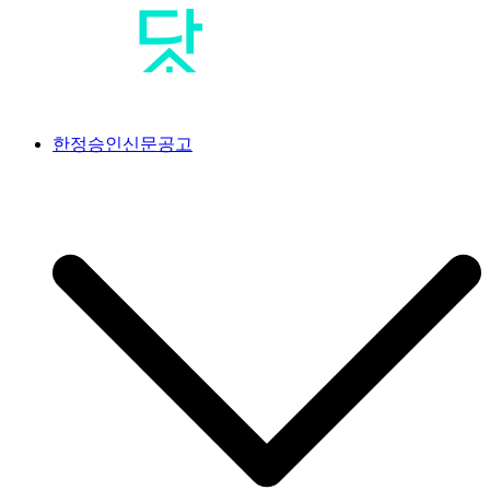
Skip
to
content
공고닷컴
<br>#공고닷컴 #신문공고대행사 #신문공고 #일간지공고 #일간
한정승인신문공고
신문공고 #한정승인신문공고 #상속한정승인신문공고 #분실공
고 #특별한정승인신문공고 #한정승인경정신문공고 #상속포기
한정승인신문공고 #분양계약서분실공고 #공급계약서분실공고
#가입계약서분실공고 #옵션계약서분실공고 #플러스옵션계약
서분실공고 #유상옵션계약서분실공고 #발코니확장계약서분실
공고 #분양권분실공고 #사전청약계약서분실공고 #아파트분실
공고 #조합원분실공고 #오피스텔분실공고 #지역주택조합분실
공고 #사전청약계약서분실공고 #임대차계약서분실공고 #골프
회원권분실공고 #골프장분실공고 #골프장회원권분실공고 #회
원증분실공고 #골프회원증분실공고 #콘도회원권분실공고 #리
조트회원권분실공고 #교단탈퇴신문공고 #상속인없는재산의청
산공고 #상속인없는재산의청산신문공고 #상속재산관리인선임
신문공고 #상속재산관리인선임공고 #채권수증공고 #채권수증
신문공고 #분묘개장신문공고 #무연고분묘개장공고 #매각공고
#부동산매각공고 #분양공고 #분양모집공고 #입주자모집공고 #