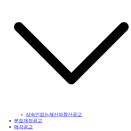
상속인없는재산의청산공고
분묘개장공고
매각공고