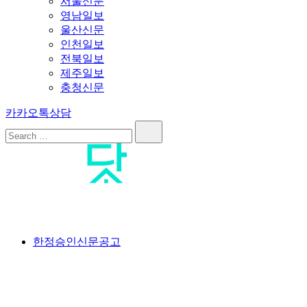
서울신문
영남일보
울산신문
인천일보
전북일보
제주일보
충청신문
카카오톡상담
Search…
공고닷컴
<br>#공고닷컴 #신문공고대행사 #신문공고 #일간지공고 #일간
한정승인신문공고
신문공고 #한정승인신문공고 #상속한정승인신문공고 #분실공
고 #특별한정승인신문공고 #한정승인경정신문공고 #상속포기
한정승인신문공고 #분양계약서분실공고 #공급계약서분실공고
#가입계약서분실공고 #옵션계약서분실공고 #플러스옵션계약
서분실공고 #유상옵션계약서분실공고 #발코니확장계약서분실