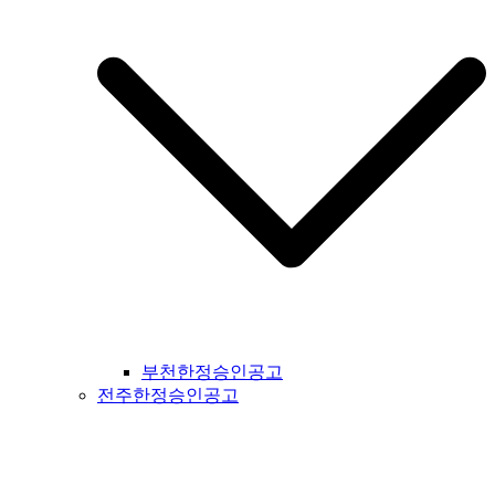
지공고 #대구시일간지공고 #울주군일간지공고 #울산시일간지
공고 #부산시일간지공고 #기장군일간지공고 #경상남도일간지
공고 #경남일간지공고 #거창군일간지공고 #합천군일간지공고
#창녕군일간지공고 #밀양시일간지공고 #김해시일간지공고 #
창원시일간지공고 #의령군일간지공고 #진주시일간지공고 #하
동군일간지공고 #사천시일간지공고 #고성군일간지공고 #거제
시일간지공고 #통영군일간지공고 #남해군일간지공고 #제주도
일간지공고 #서귀포시일간지공고
부천한정승인공고
전주한정승인공고