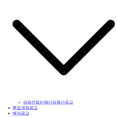
상속인없는재산의청산공고
분묘개장공고
매각공고