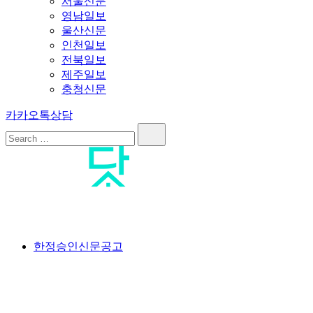
서울신문
영남일보
울산신문
인천일보
전북일보
제주일보
충청신문
카카오톡상담
Search…
공고닷컴
<br>#공고닷컴 #신문공고대행사 #신문공고 #일간지공고 #일간
한정승인신문공고
신문공고 #한정승인신문공고 #상속한정승인신문공고 #분실공
고 #특별한정승인신문공고 #한정승인경정신문공고 #상속포기
한정승인신문공고 #분양계약서분실공고 #공급계약서분실공고
#가입계약서분실공고 #옵션계약서분실공고 #플러스옵션계약
서분실공고 #유상옵션계약서분실공고 #발코니확장계약서분실