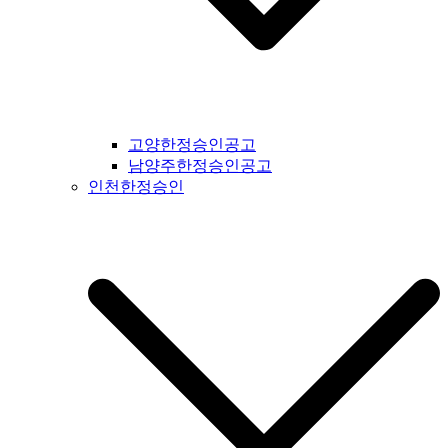
간지공고 #고흥시일간지공고 #완도군일간지공고 #해남군일간
지공고 #강진군일간지공고 #장흥군일간지공고 #영암군일간지
공고 #광주광역시일간지공고 #무안군일간지공고 #함평군일간
지공고 #영광군일간지공고 #신안군일간지공고 #진도군일간지
공고 #보성군일간지공고 #경상북도일간지공고 #경북일간지공
고 #봉화군일간지공고 #울진군일간지공고 #영주시일간지공고
#예천군일간지공고 #영양군일간지공고 #안동시일간지공고 #
고양한정승인공고
문경시일간지공고 #상주시일간지공고 #의성군일간지공고 #청
남양주한정승인공고
송군일간지공고 #영덕군일간지공고 #군위군일간지공고 #김천
인천한정승인
시일간지공고 #구미시일간지공고 #칠곡군일간지공고 #성주군
일간지공고 #포항시일간지공고 #영천시일간지공고 #경주시일
간지공고 #경산시일간지공고 #청도군일간지공고 #고령시일간
지공고 #대구시일간지공고 #울주군일간지공고 #울산시일간지
공고 #부산시일간지공고 #기장군일간지공고 #경상남도일간지
공고 #경남일간지공고 #거창군일간지공고 #합천군일간지공고
#창녕군일간지공고 #밀양시일간지공고 #김해시일간지공고 #
창원시일간지공고 #의령군일간지공고 #진주시일간지공고 #하
동군일간지공고 #사천시일간지공고 #고성군일간지공고 #거제
시일간지공고 #통영군일간지공고 #남해군일간지공고 #제주도
일간지공고 #서귀포시일간지공고