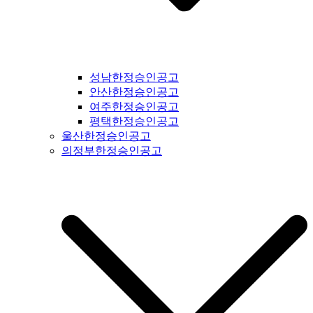
북도일간지공고 #제천시일간지공고 #단양군일간지공고 #충주
시일간지공고 #괴산군일간지공고 #음성군일간지공고 #진천군
일간지공고 #증평군일간지공고 #청주시일간지공고 #보은군일
간지공고 #옥천군일간지공고 #영동군일간지공고 #오창읍일간
지공고 #충청남도일간지공고 #충남일간지공고 #태안군일간지
성남한정승인공고
공고 #서산시일간지공고 #당진시일간지공고 #홍성군일간지공
안산한정승인공고
고 #예산군일간지공고 #아산시일간지공고 #천안시일간지공고
여주한정승인공고
#청양군일간지공고 #안면도일간지공고 #보령시일간지공고 #
평택한정승인공고
부여군일간지공고 #서천군일간지공고 #논산시일간지공고 #계
울산한정승인공고
룡시일간지공고 #공주시일간지공고 #금산군군일간지공고 #덕
의정부한정승인공고
산면일간지공고 #공주시일간지공고 #정안면일간지공고 #안면
도일간지공고 #대전시일간지공고 #전라북도일간지공고 #전북
일간지공고 #군산시일간지공고 #익산시일간지공고 #완주군일
간지공고 #김제시일간지공고 #전주시일간지공고 #진안군일간
지공고 #무주군일간지공고 #장수군일간지공고 #임실군일간지
공고 #부안군일간지공고 #정읍시일간지공고 #고창군일간지공
고 #순창군일간지공고 #남원시일간지공고 #복흥면일간지공고
#격포일간지공고 #순창군일간지공고 #칠보면일간지공고 #전
라남도일간지공고 #전남일간지공고 #나주시일간지공고 #장성
군일간지공고 #담양군일간지공고 #곡성군일간지공고 #구례군
일간지공고 #하동군일간지공고 #순천시일간지공고 #여수시일