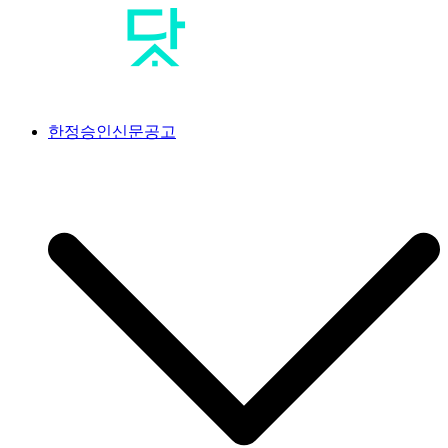
Skip
to
content
공고닷컴
<br>#공고닷컴 #신문공고대행사 #신문공고 #일간지공고 #일간
한정승인신문공고
신문공고 #한정승인신문공고 #상속한정승인신문공고 #분실공
고 #특별한정승인신문공고 #한정승인경정신문공고 #상속포기
한정승인신문공고 #분양계약서분실공고 #공급계약서분실공고
#가입계약서분실공고 #옵션계약서분실공고 #플러스옵션계약
서분실공고 #유상옵션계약서분실공고 #발코니확장계약서분실
공고 #분양권분실공고 #사전청약계약서분실공고 #아파트분실
공고 #조합원분실공고 #오피스텔분실공고 #지역주택조합분실
공고 #사전청약계약서분실공고 #임대차계약서분실공고 #골프
회원권분실공고 #골프장분실공고 #골프장회원권분실공고 #회
원증분실공고 #골프회원증분실공고 #콘도회원권분실공고 #리
조트회원권분실공고 #교단탈퇴신문공고 #상속인없는재산의청
산공고 #상속인없는재산의청산신문공고 #상속재산관리인선임
신문공고 #상속재산관리인선임공고 #채권수증공고 #채권수증
신문공고 #분묘개장신문공고 #무연고분묘개장공고 #매각공고
#부동산매각공고 #분양공고 #분양모집공고 #입주자모집공고 #