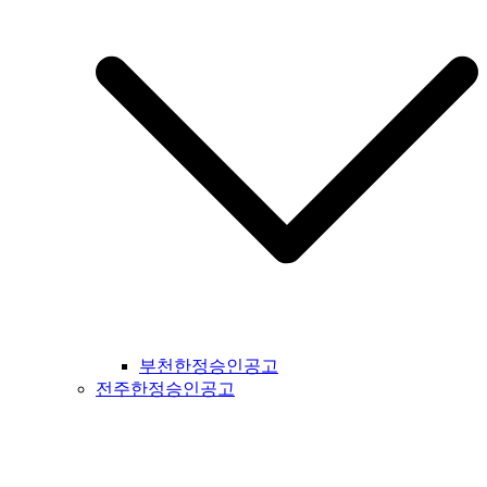
지공고 #대구시일간지공고 #울주군일간지공고 #울산시일간지
공고 #부산시일간지공고 #기장군일간지공고 #경상남도일간지
공고 #경남일간지공고 #거창군일간지공고 #합천군일간지공고
#창녕군일간지공고 #밀양시일간지공고 #김해시일간지공고 #
창원시일간지공고 #의령군일간지공고 #진주시일간지공고 #하
동군일간지공고 #사천시일간지공고 #고성군일간지공고 #거제
시일간지공고 #통영군일간지공고 #남해군일간지공고 #제주도
일간지공고 #서귀포시일간지공고
부천한정승인공고
전주한정승인공고