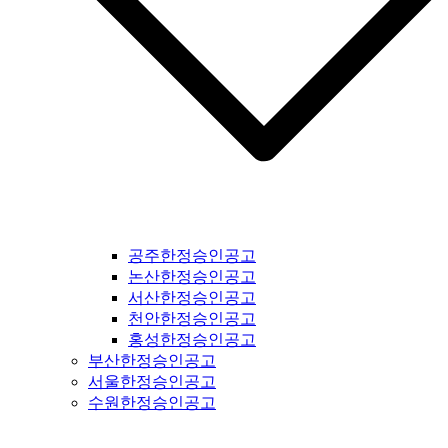
경산신문공고 #청도신문공고 #고령신문공고 #대구신문공고 #
울주신문공고 #울산신문공고 #부산신문공고 #기장신문공고 #
거창신문공고 #합천신문공고 #창녕신문공고 #밀양신문공고 #
창원신문공고 #김해신문공고 #의령신문공고 #진주신문공고 #
하동신문공고 #사천신문공고 #고성신문공고 #거제신문공고 #
통영신문공고 #남해신문공고 #서귀포신문공고 #제주도신문공
고 #경기도일간지공고 #연천군일간지공고 #포천시일간지공고
#동두천시일간지공고 #양주시일간지공고 #의정부시일간지공
고 #파주시일간지공고 #고양시일간지공고 #김포시일간지공고
#가평군일간지공고 #구리시일간지공고 #부천시일간지공고 #
광명시일간지공고 #시흥시일간지공고 #안산시일간지공고 #안
양시일간지공고 #의왕시일간지공고 #과천시일간지공고 #성남
공주한정승인공고
시일간지공고 #경기도광주일간지공고 #광주시일간지공고 #양
논산한정승인공고
평군일간지공고 #여주시일간지공고 #이천시일간지공고 #용인
서산한정승인공고
시일간지공고 #수원시일간지공고 #화성시일간지공고 #오산시
천안한정승인공고
일간지공고 #인천시일간지공고 #평택시일간지공고 #안성시일
홍성한정승인공고
간지공고 #평택시일간지공고 #안성시일간지공고 #대부도일간
부산한정승인공고
지공고 #제부도일간지공고 #오이도일간지공고 #서울일간지공
서울한정승인공고
고 #서울시일간지공고 #강서구일간지공고 #양천구일간지공고
수원한정승인공고
#구로구일간지공고 #영등포구일간지공고 #금천구일간지공고
#동작구일간지공고 #관악구일간지공고 #서초구일간지공고 #